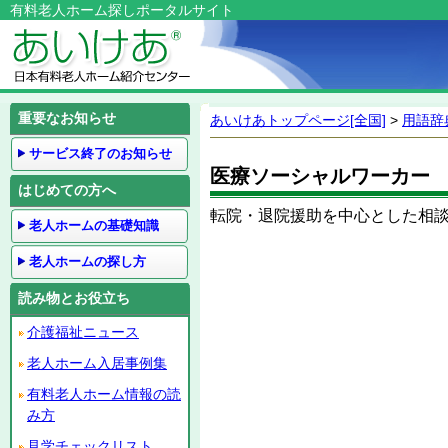
有料老人ホーム探しポータルサイト
重要なお知らせ
あいけあトップページ[全国]
>
用語辞
サービス終了のお知らせ
医療ソーシャルワーカー
はじめての方へ
転院・退院援助を中心とした相談
老人ホームの基礎知識
老人ホームの探し方
読み物とお役立ち
介護福祉ニュース
老人ホーム入居事例集
有料老人ホーム情報の読
み方
見学チェックリスト